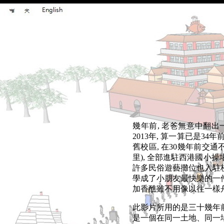
幾年前, 老爸無意中翻出一
2013年, 算一算已是3
舊校區, 在30幾年前交
里), 全部進駐西港國小操
許多民俗遊藝攤位也入駐校
學成了小朋友最快樂的一件事
加香醮雖不用像以往一樣舟
此影片所用的是三十幾年前
是一個在同一土地、同一場